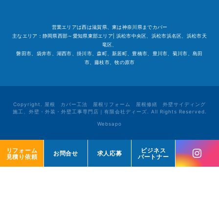
営業エリアは西は滋賀県、東は神奈川県までカバー
主なエリア：静岡県西部～愛知県東部エリア| 浜松市中央区、浜松市浜名区、浜松市天
竜区、
磐田市、袋井市、湖西市、掛川市、森町、新居町、豊橋市、豊川市、菊川市、島田
市、藤枝市、牧の原市
Copyright. 屋根 カバー工法 屋根リフォーム 屋根修繕 外壁サイディング
施工、外壁・外装・外壁工事専門店｜有限会社ディーズ. All Rights Reserved.
Websapo
リフォーム
リフォーム
ビジネス
ビジネス
お問合せ
お問合せ
求人応募
求人応募
見積り依頼
見積り依頼
パートナー
パートナー