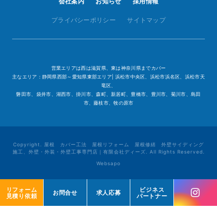
会社案内
お知らせ
採用情報
プライバシーポリシー
サイトマップ
営業エリアは西は滋賀県、東は神奈川県までカバー
主なエリア：静岡県西部～愛知県東部エリア| 浜松市中央区、浜松市浜名区、浜松市天
竜区、
磐田市、袋井市、湖西市、掛川市、森町、新居町、豊橋市、豊川市、菊川市、島田
市、藤枝市、牧の原市
Copyright. 屋根 カバー工法 屋根リフォーム 屋根修繕 外壁サイディング
施工、外壁・外装・外壁工事専門店｜有限会社ディーズ. All Rights Reserved.
Websapo
リフォーム
リフォーム
ビジネス
ビジネス
お問合せ
お問合せ
求人応募
求人応募
見積り依頼
見積り依頼
パートナー
パートナー