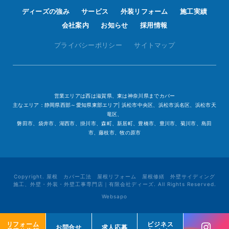
ディーズの強み
サービス
外装リフォーム
施工実績
会社案内
お知らせ
採用情報
プライバシーポリシー
サイトマップ
営業エリアは西は滋賀県、東は神奈川県までカバー
主なエリア：静岡県西部～愛知県東部エリア| 浜松市中央区、浜松市浜名区、浜松市天
竜区、
磐田市、袋井市、湖西市、掛川市、森町、新居町、豊橋市、豊川市、菊川市、島田
市、藤枝市、牧の原市
Copyright. 屋根 カバー工法 屋根リフォーム 屋根修繕 外壁サイディング
施工、外壁・外装・外壁工事専門店｜有限会社ディーズ. All Rights Reserved.
Websapo
リフォーム
リフォーム
ビジネス
ビジネス
お問合せ
お問合せ
求人応募
求人応募