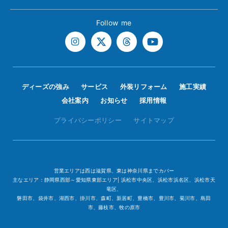
Follow me
ディーズの強み
サービス
外装リフォーム
施工実績
会社案内
お知らせ
採用情報
プライバシーポリシー
サイトマップ
営業エリアは西は滋賀県、東は神奈川県までカバー
主なエリア：静岡県西部～愛知県東部エリア| 浜松市中央区、浜松市浜名区、浜松市天
竜区、
磐田市、袋井市、湖西市、掛川市、森町、新居町、豊橋市、豊川市、菊川市、島田
市、藤枝市、牧の原市