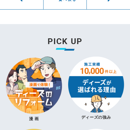
PICK UP
ディーズの強み
漫 画