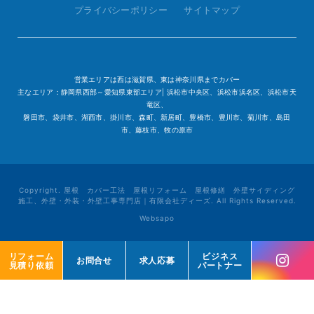
プライバシーポリシー
サイトマップ
営業エリアは西は滋賀県、東は神奈川県までカバー
主なエリア：静岡県西部～愛知県東部エリア| 浜松市中央区、浜松市浜名区、浜松市天
竜区、
磐田市、袋井市、湖西市、掛川市、森町、新居町、豊橋市、豊川市、菊川市、島田
市、藤枝市、牧の原市
Copyright. 屋根 カバー工法 屋根リフォーム 屋根修繕 外壁サイディング
施工、外壁・外装・外壁工事専門店｜有限会社ディーズ. All Rights Reserved.
Websapo
リフォーム
リフォーム
ビジネス
ビジネス
お問合せ
お問合せ
求人応募
求人応募
見積り依頼
見積り依頼
パートナー
パートナー