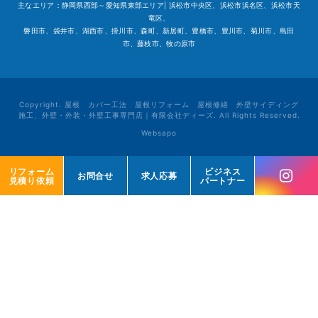
主なエリア：静岡県西部～愛知県東部エリア| 浜松市中央区、浜松市浜名区、浜松市天
竜区、
磐田市、袋井市、湖西市、掛川市、森町、新居町、豊橋市、豊川市、菊川市、島田
市、藤枝市、牧の原市
Copyright. 屋根 カバー工法 屋根リフォーム 屋根修繕 外壁サイディング
施工、外壁・外装・外壁工事専門店｜有限会社ディーズ. All Rights Reserved.
Websapo
リフォーム
リフォーム
ビジネス
ビジネス
お問合せ
お問合せ
求人応募
求人応募
見積り依頼
見積り依頼
パートナー
パートナー