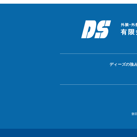
ディーズの強
磐