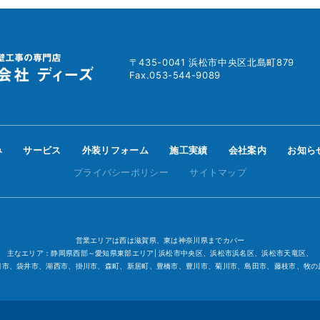
〒435-0041 浜松市中央区北島町879
Fax.053-544-9089
み
サービス
外装リフォーム
施工実績
会社案内
お知ら
プライバシーポリシー
サイトマップ
営業エリアは西は滋賀県、東は神奈川県までカバー
主なエリア：静岡県西部～愛知県東部エリア| 浜松市中央区、浜松市浜名区、浜松市天竜区、
田市、袋井市、湖西市、掛川市、森町、新居町、豊橋市、豊川市、菊川市、島田市、藤枝市、牧の