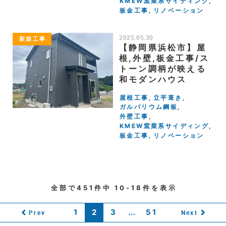
KMEW窯業系サイディング
板金工事
リノベーション
2025.05.30
新築工事
【静岡県浜松市】屋
根,外壁,板金工事/ス
トーン調柄が映える
和モダンハウス
屋根工事
立平葺き
ガルバリウム鋼板
外壁工事
KMEW窯業系サイディング
板金工事
リノベーション
全部で
451
件中
10-18
件を表示
1
2
3
...
51
Prev
Next