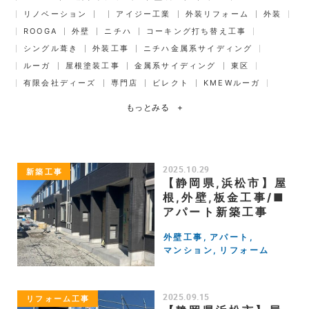
リノベーション
アイジー工業
外装リフォーム
外装
ROOGA
外壁
ニチハ
コーキング打ち替え工事
シングル葺き
外装工事
ニチハ金属系サイディング
ルーガ
屋根塗装工事
金属系サイディング
東区
有限会社ディーズ
専門店
ビレクト
KMEWルーガ
もっとみる
+
2025.10.29
新築工事
【静岡県,浜松市】屋
根,外壁,板金工事/■
アパート新築工事
外壁工事
アパート
マンション
リフォーム
2025.09.15
リフォーム工事