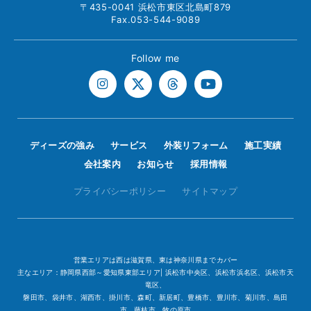
〒435-0041 浜松市東区北島町879
Fax.053-544-9089
Follow me
ディーズの強み
サービス
外装リフォーム
施工実績
会社案内
お知らせ
採用情報
プライバシーポリシー
サイトマップ
営業エリアは西は滋賀県、東は神奈川県までカバー
主なエリア：静岡県西部～愛知県東部エリア| 浜松市中央区、浜松市浜名区、浜松市天
竜区、
磐田市、袋井市、湖西市、掛川市、森町、新居町、豊橋市、豊川市、菊川市、島田
市、藤枝市、牧の原市