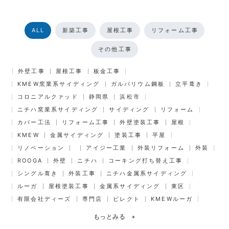
ALL
新築工事
屋根工事
リフォーム工事
その他工事
外壁工事
屋根工事
板金工事
KMEW窯業系サイディング
ガルバリウム鋼板
立平葺き
コロニアルクァッド
静岡県
浜松市
ニチハ窯業系サイディング
サイディング
リフォーム
カバー工法
リフォーム工事
外壁塗装工事
屋根
KMEW
金属サイディング
塗装工事
平屋
リノベーション
アイジー工業
外装リフォーム
外装
ROOGA
外壁
ニチハ
コーキング打ち替え工事
シングル葺き
外装工事
ニチハ金属系サイディング
ルーガ
屋根塗装工事
金属系サイディング
東区
有限会社ディーズ
専門店
ビレクト
KMEWルーガ
もっとみる
+