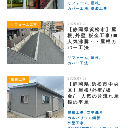
リフォーム
屋根
カバー工法
塗装工事
2025.07.28
リフォーム工事
【静岡県浜松市】屋
根,外壁,板金工事/■
人気沸騰・・屋根カ
バー工法
リフォーム
屋根
カバー工法
2025.07.03
新築工事
【静岡県,浜松市中央
区】屋根/外壁/板
金/ 人気の片流れ屋
根の平屋
屋根工事
立平葺き
ガルバリウム鋼板
外壁工事