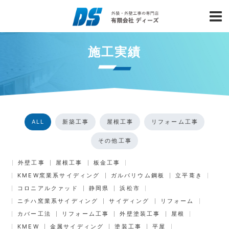
施工実績
ALL
新築工事
屋根工事
リフォーム工事
その他工事
外壁工事
屋根工事
板金工事
KMEW窯業系サイディング
ガルバリウム鋼板
立平葺き
コロニアルクァッド
静岡県
浜松市
ニチハ窯業系サイディング
サイディング
リフォーム
カバー工法
リフォーム工事
外壁塗装工事
屋根
KMEW
金属サイディング
塗装工事
平屋