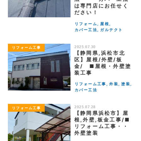
は専門店にお任せく
ださい！
リフォーム
屋根
カバー工法
ガルテクト
2025.07.30
リフォーム工事
【静岡県,浜松市北
区】屋根/外壁/板
金/ ■屋根・外壁塗
装工事
リフォーム工事
外装
塗装
カバー工法
2025.07.28
リフォーム工事
【静岡県浜松市】屋
根,外壁,板金工事/■
リフォーム工事・・
外壁塗装