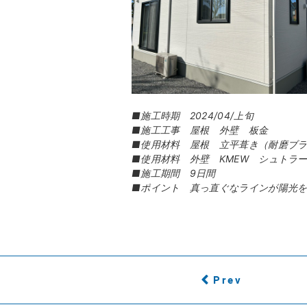
■施工時期 2024/04/上旬
■施工工事 屋根 外壁 板金
■使用材料 屋根 立平葺き（耐磨ブ
■使用材料 外壁 KMEW シュトラー
■施工期間 9日間
■ポイント 真っ直ぐなラインが陽光
Prev