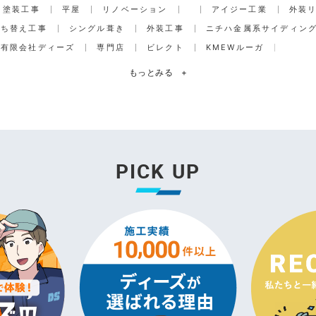
塗装工事
平屋
リノベーション
アイジー工業
外装
打ち替え工事
シングル葺き
外装工事
ニチハ金属系サイディン
有限会社ディーズ
専門店
ビレクト
KMEWルーガ
もっとみる
+
PICK UP