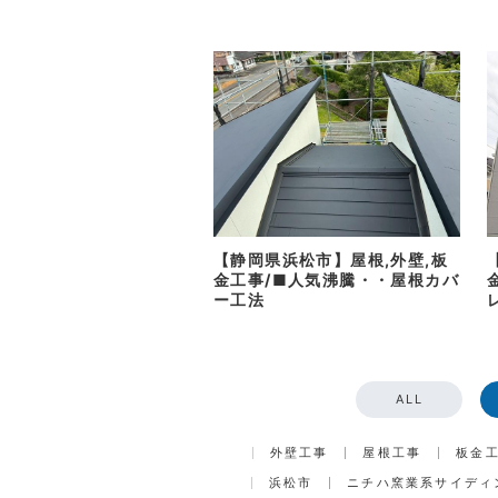
【静岡県浜松市】屋根,外壁,板
金工事/■人気沸騰・・屋根カバ
ー工法
ALL
外壁工事
屋根工事
板金
浜松市
ニチハ窯業系サイディ