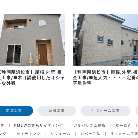
【静岡県浜松市】屋根,外壁,板
【静岡県浜松市】屋根,外壁,板
金工事/■木目調使用したオシャ
金工事/■超人気・・・・定番
レな外観
平屋住宅
新築工事
屋根工事
リフォーム工事
工事
KMEW窯業系サイディング
ガルバリウム鋼板
立平葺き
ング
サイディング
リフォーム
カバー工法
リフォーム工