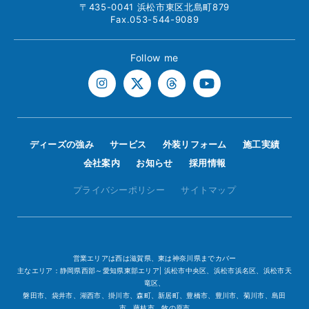
〒435-0041 浜松市東区北島町879
Fax.053-544-9089
Follow me
ディーズの強み
サービス
外装リフォーム
施工実績
会社案内
お知らせ
採用情報
プライバシーポリシー
サイトマップ
営業エリアは西は滋賀県、東は神奈川県までカバー
主なエリア：静岡県西部～愛知県東部エリア| 浜松市中央区、浜松市浜名区、浜松市天
竜区、
磐田市、袋井市、湖西市、掛川市、森町、新居町、豊橋市、豊川市、菊川市、島田
市、藤枝市、牧の原市