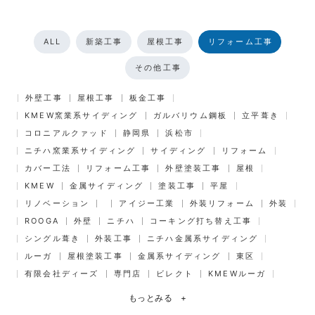
ALL
新築工事
屋根工事
リフォーム工事
その他工事
外壁工事
屋根工事
板金工事
KMEW窯業系サイディング
ガルバリウム鋼板
立平葺き
コロニアルクァッド
静岡県
浜松市
ニチハ窯業系サイディング
サイディング
リフォーム
カバー工法
リフォーム工事
外壁塗装工事
屋根
KMEW
金属サイディング
塗装工事
平屋
リノベーション
アイジー工業
外装リフォーム
外装
ROOGA
外壁
ニチハ
コーキング打ち替え工事
シングル葺き
外装工事
ニチハ金属系サイディング
ルーガ
屋根塗装工事
金属系サイディング
東区
有限会社ディーズ
専門店
ビレクト
KMEWルーガ
もっとみる
+