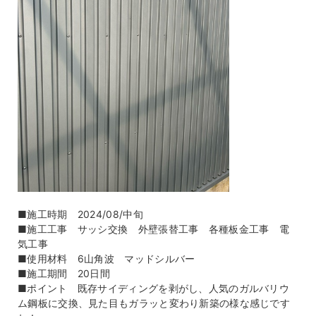
■施工時期 2024/08/中旬
■施工工事 サッシ交換 外壁張替工事 各種板金工事 電
気工事
■使用材料 6山角波 マッドシルバー
■施工期間 20日間
■ポイント 既存サイディングを剥がし、人気のガルバリウ
ム鋼板に交換、見た目もガラッと変わり新築の様な感じです