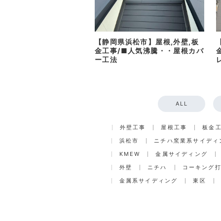
【静岡県浜松市】屋根,外壁,板
金工事/■人気沸騰・・屋根カバ
ー工法
ALL
外壁工事
屋根工事
板金
浜松市
ニチハ窯業系サイディ
KMEW
金属サイディング
外壁
ニチハ
コーキング
金属系サイディング
東区