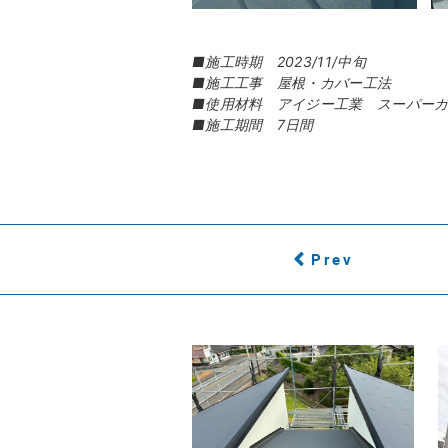
■施工時期 2023/11/中旬
■施工工事 屋根・カバー工法
■使用材料 アイジー工業 スーパー
■施工期間 7日間
Prev