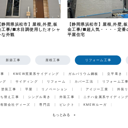
【静岡県浜松市】屋根,外壁,板
【静岡県浜松市】屋根,外壁,板
金工事/■木目調使用したオシャ
金工事/■超人気・・・・定番
レな外観
平屋住宅
新築工事
屋根工事
リフォーム工事
工事
KMEW窯業系サイディング
ガルバリウム鋼板
立平葺き
ング
サイディング
リフォーム
カバー工法
リフォーム工
塗装工事
平屋
リノベーション
アイジー工業
外装
打ち替え工事
シングル葺き
外装工事
ニチハ金属系サイディン
有限会社ディーズ
専門店
ビレクト
KMEWルーガ
もっとみる
+