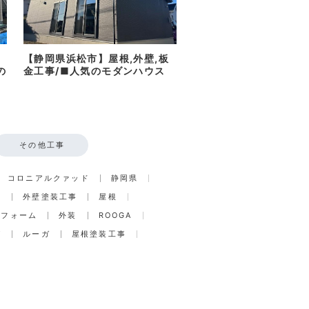
【静岡県浜松市】屋根,外壁,板
の
金工事/■人気のモダンハウス
その他工事
コロニアルクァッド
静岡県
事
外壁塗装工事
屋根
リフォーム
外装
ROOGA
グ
ルーガ
屋根塗装工事