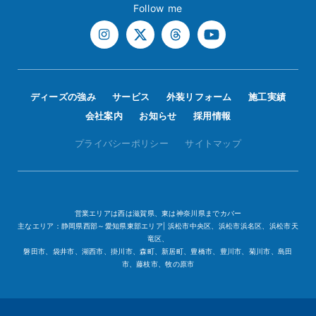
Follow me
ディーズの強み
サービス
外装リフォーム
施工実績
会社案内
お知らせ
採用情報
プライバシーポリシー
サイトマップ
営業エリアは西は滋賀県、東は神奈川県までカバー
主なエリア：静岡県西部～愛知県東部エリア| 浜松市中央区、浜松市浜名区、浜松市天
竜区、
磐田市、袋井市、湖西市、掛川市、森町、新居町、豊橋市、豊川市、菊川市、島田
市、藤枝市、牧の原市