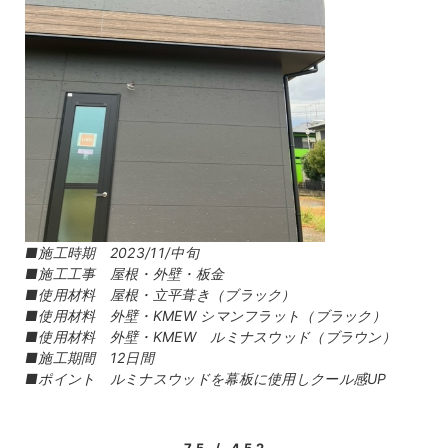
■施工時期 2023/11/中旬
■施工工事 屋根・外壁・板金
■使用材料 屋根・立平葺き（ブラック）
■使用材料 外壁・KMEW シマンフラット（ブラック）
■使用材料 外壁・KMEW ルミナスウッド（ブラウン）
■施工期間 12日間
■ポイント ルミナスウッドを幕板に使用しクール感UP
75 / 452