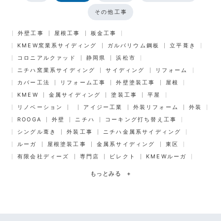
その他工事
外壁工事
屋根工事
板金工事
KMEW窯業系サイディング
ガルバリウム鋼板
立平葺き
コロニアルクァッド
静岡県
浜松市
ニチハ窯業系サイディング
サイディング
リフォーム
カバー工法
リフォーム工事
外壁塗装工事
屋根
KMEW
金属サイディング
塗装工事
平屋
リノベーション
アイジー工業
外装リフォーム
外装
ROOGA
外壁
ニチハ
コーキング打ち替え工事
シングル葺き
外装工事
ニチハ金属系サイディング
ルーガ
屋根塗装工事
金属系サイディング
東区
有限会社ディーズ
専門店
ビレクト
KMEWルーガ
もっとみる
+