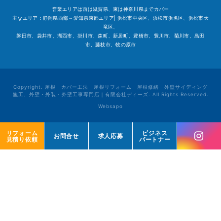
営業エリアは西は滋賀県、東は神奈川県までカバー
主なエリア：静岡県西部～愛知県東部エリア| 浜松市中央区、浜松市浜名区、浜松市天
竜区、
磐田市、袋井市、湖西市、掛川市、森町、新居町、豊橋市、豊川市、菊川市、島田
市、藤枝市、牧の原市
Copyright. 屋根 カバー工法 屋根リフォーム 屋根修繕 外壁サイディング
施工、外壁・外装・外壁工事専門店｜有限会社ディーズ. All Rights Reserved.
Websapo
リフォーム
リフォーム
ビジネス
ビジネス
お問合せ
お問合せ
求人応募
求人応募
見積り依頼
見積り依頼
パートナー
パートナー