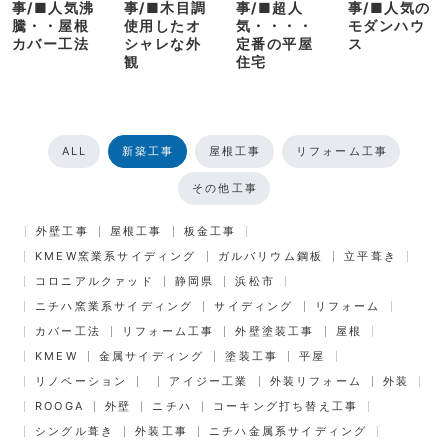
事/■人気沸
事/■木目調
事/■超人
事/■人気の
騰・・屋根
使用したオ
気・・・・
モダンハウ
カバー工法
シャレな外
定番の平屋
ス
観
住宅
ALL
新築工事
屋根工事
リフォーム工事
その他工事
外壁工事
屋根工事
板金工事
KMEW窯業系サイディング
ガルバリウム鋼板
立平葺き
コロニアルクァッド
静岡県
浜松市
ニチハ窯業系サイディング
サイディング
リフォーム
カバー工法
リフォーム工事
外壁塗装工事
屋根
KMEW
金属サイディング
塗装工事
平屋
リノベーション
アイジー工業
外装リフォーム
外装
ROOGA
外壁
ニチハ
コーキング打ち替え工事
シングル葺き
外装工事
ニチハ金属系サイディング