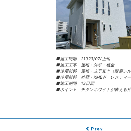
■施工時期 21023/07/上旬
■施工工事 屋根・外壁・板金
■使用材料 屋根・立平葺き（耐磨シ
■使用材料 外壁・KMEW レスティ
■施工期間 13日間
■ポイント チタンホワイトが映える
Prev