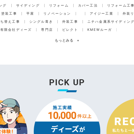
ング
サイディング
リフォーム
カバー工法
リフォーム工
塗装工事
平屋
リノベーション
アイジー工業
外装
打ち替え工事
シングル葺き
外装工事
ニチハ金属系サイディン
有限会社ディーズ
専門店
ビレクト
KMEWルーガ
もっとみる
+
PICK UP