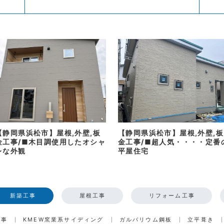
【静岡県浜松市】屋根,外壁,板
【静岡県浜松市】屋根,外壁,板
金工事/■木目調使用したオシャ
金工事/■超人気・・・・定番
レな外観
平屋住宅
新築工事
屋根工事
リフォーム工事
工事
KMEW窯業系サイディング
ガルバリウム鋼板
立平葺き