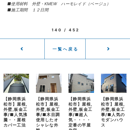
■使用材料 外壁・KMEW ハーモレイド（ベージュ）
■施工期間 １２日間
140 / 452
一覧へ戻る
【静岡県浜
【静岡県浜
【静岡県浜
【静岡県浜
松市】屋根,
松市】屋根,
松市】屋根,
松市】屋根,
外壁,板金工
外壁,板金工
外壁,板金工
外壁,板金工
事/■人気沸
事/■木目調
事/■超人
事/■人気の
騰・・屋根
使用したオ
気・・・・
モダンハウ
カバー工法
シャレな外
定番の平屋
ス