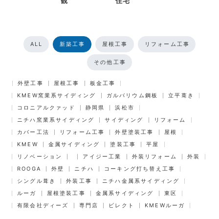
観
住宅
ALL
新築工事
屋根工事
リフォーム工事
その他工事
外壁工事
屋根工事
板金工事
KMEW窯業系サイディング
ガルバリウム鋼板
立平葺き
コロニアルクァッド
静岡県
浜松市
ニチハ窯業系サイディング
サイディング
リフォーム
カバー工法
リフォーム工事
外壁塗装工事
屋根
KMEW
金属サイディング
塗装工事
平屋
リノベーション
アイジー工業
外装リフォーム
外装
ROOGA
外壁
ニチハ
コーキング打ち替え工事
シングル葺き
外装工事
ニチハ金属系サイディング
ルーガ
屋根塗装工事
金属系サイディング
東区
有限会社ディーズ
専門店
ビレクト
KMEWルーガ