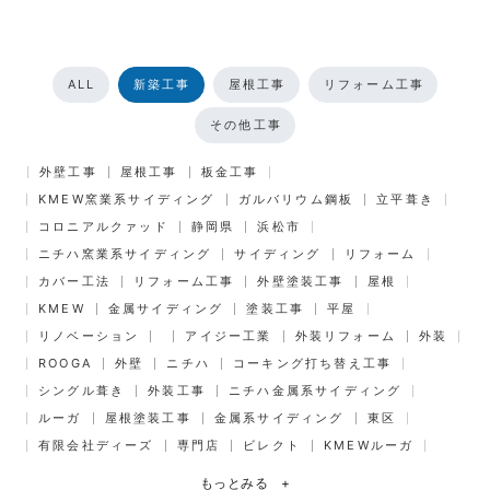
ALL
新築工事
屋根工事
リフォーム工事
その他工事
外壁工事
屋根工事
板金工事
KMEW窯業系サイディング
ガルバリウム鋼板
立平葺き
コロニアルクァッド
静岡県
浜松市
ニチハ窯業系サイディング
サイディング
リフォーム
カバー工法
リフォーム工事
外壁塗装工事
屋根
KMEW
金属サイディング
塗装工事
平屋
リノベーション
アイジー工業
外装リフォーム
外装
ROOGA
外壁
ニチハ
コーキング打ち替え工事
シングル葺き
外装工事
ニチハ金属系サイディング
ルーガ
屋根塗装工事
金属系サイディング
東区
有限会社ディーズ
専門店
ビレクト
KMEWルーガ
もっとみる
+