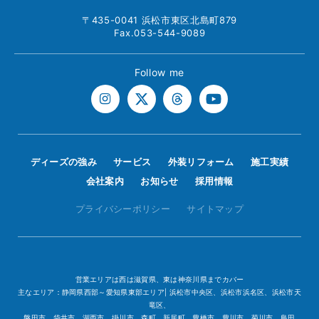
〒435-0041 浜松市東区北島町879
Fax.053-544-9089
Follow me
ディーズの強み
サービス
外装リフォーム
施工実績
会社案内
お知らせ
採用情報
プライバシーポリシー
サイトマップ
営業エリアは西は滋賀県、東は神奈川県までカバー
主なエリア：静岡県西部～愛知県東部エリア| 浜松市中央区、浜松市浜名区、浜松市天
竜区、
磐田市、袋井市、湖西市、掛川市、森町、新居町、豊橋市、豊川市、菊川市、島田