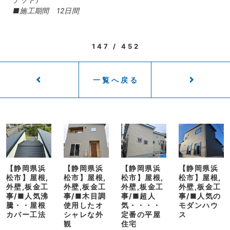
■施工期間 12日間
147 / 452
一覧へ戻る
【静岡県浜
【静岡県浜
【静岡県浜
【静岡県浜
松市】屋根,
松市】屋根,
松市】屋根,
松市】屋根,
外壁,板金工
外壁,板金工
外壁,板金工
外壁,板金工
事/■人気沸
事/■木目調
事/■超人
事/■人気の
騰・・屋根
使用したオ
気・・・・
モダンハウ
カバー工法
シャレな外
定番の平屋
ス
観
住宅