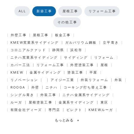
ALL
新築工事
屋根工事
リフォーム工事
その他工事
外壁工事
屋根工事
板金工事
KMEW窯業系サイディング
ガルバリウム鋼板
立平葺き
コロニアルクァッド
静岡県
浜松市
ニチハ窯業系サイディング
サイディング
リフォーム
カバー工法
リフォーム工事
外壁塗装工事
屋根
KMEW
金属サイディング
塗装工事
平屋
リノベーション
アイジー工業
外装リフォーム
外装
ROOGA
外壁
ニチハ
コーキング打ち替え工事
シングル葺き
外装工事
ニチハ金属系サイディング
ルーガ
屋根塗装工事
金属系サイディング
東区
有限会社ディーズ
専門店
ビレクト
KMEWルーガ
もっとみる
+