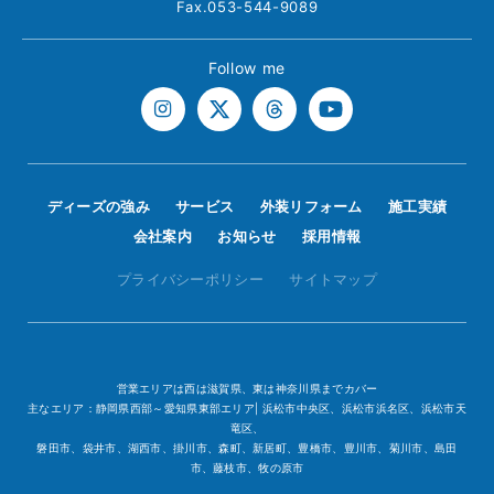
Fax.053-544-9089
Follow me
ディーズの強み
サービス
外装リフォーム
施工実績
会社案内
お知らせ
採用情報
プライバシーポリシー
サイトマップ
営業エリアは西は滋賀県、東は神奈川県までカバー
主なエリア：静岡県西部～愛知県東部エリア| 浜松市中央区、浜松市浜名区、浜松市天
竜区、
磐田市、袋井市、湖西市、掛川市、森町、新居町、豊橋市、豊川市、菊川市、島田
市、藤枝市、牧の原市