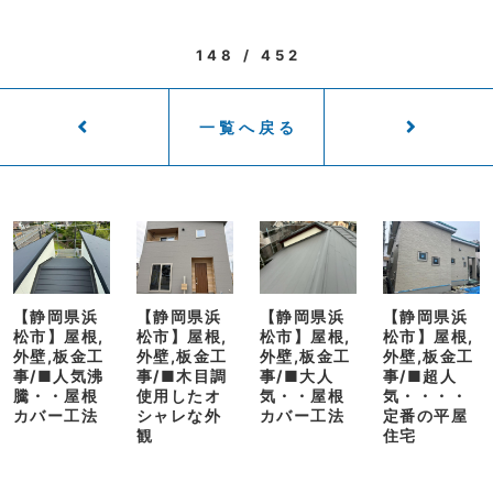
148 / 452
一覧へ戻る
【静岡県浜
【静岡県浜
【静岡県浜
【静岡県浜
松市】屋根,
松市】屋根,
松市】屋根,
松市】屋根,
外壁,板金工
外壁,板金工
外壁,板金工
外壁,板金工
事/■人気沸
事/■木目調
事/■大人
事/■超人
騰・・屋根
使用したオ
気・・屋根
気・・・・
カバー工法
シャレな外
カバー工法
定番の平屋
観
住宅