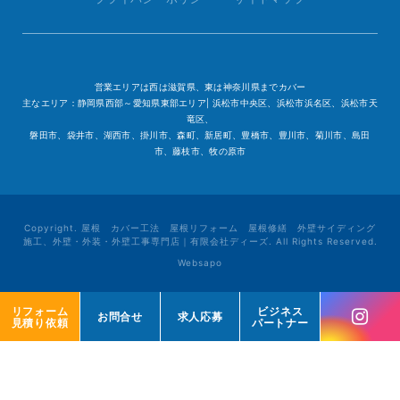
営業エリアは西は滋賀県、東は神奈川県までカバー
主なエリア：静岡県西部～愛知県東部エリア| 浜松市中央区、浜松市浜名区、浜松市天
竜区、
磐田市、袋井市、湖西市、掛川市、森町、新居町、豊橋市、豊川市、菊川市、島田
市、藤枝市、牧の原市
Copyright. 屋根 カバー工法 屋根リフォーム 屋根修繕 外壁サイディング
施工、外壁・外装・外壁工事専門店｜有限会社ディーズ. All Rights Reserved.
Websapo
リフォーム
リフォーム
ビジネス
ビジネス
お問合せ
お問合せ
求人応募
求人応募
見積り依頼
見積り依頼
パートナー
パートナー