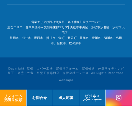
営業エリアは西は滋賀県、東は神奈川県までカバー
主なエリア：静岡県西部～愛知県東部エリア| 浜松市中央区、浜松市浜名区、浜松市天
竜区、
磐田市、袋井市、湖西市、掛川市、森町、新居町、豊橋市、豊川市、菊川市、島田
市、藤枝市、牧の原市
Copyright. 屋根 カバー工法 屋根リフォーム 屋根修繕 外壁サイディング
施工、外壁・外装・外壁工事専門店｜有限会社ディーズ. All Rights Reserved.
Websapo
リフォーム
リフォーム
ビジネス
ビジネス
お問合せ
お問合せ
求人応募
求人応募
見積り依頼
見積り依頼
パートナー
パートナー