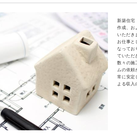
新築住宅
作成、お
いただき
お仕事と
なってお
ていただ
数々の施
ムの依頼
常に安定
よる収入