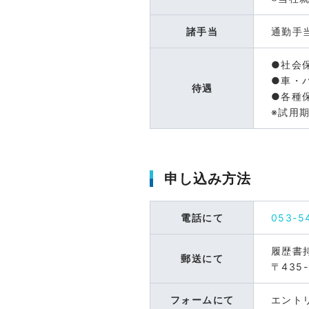
諸手当
通勤手
●社会
●車・
待遇
●各種
※試用
申し込み方法
電話にて
053-5
履歴書
郵送にて
〒435
フォームにて
エント