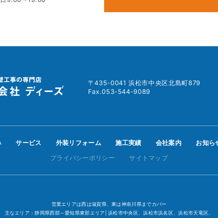
〒435-0041 浜松市中央区北島町879
Fax.053-544-9089
み
サービス
外装リフォーム
施工実績
会社案内
お知ら
プライバシーポリシー
サイトマップ
営業エリアは西は滋賀県、東は神奈川県までカバー
主なエリア：静岡県西部～愛知県東部エリア| 浜松市中央区、浜松市浜名区、浜松市天竜区、