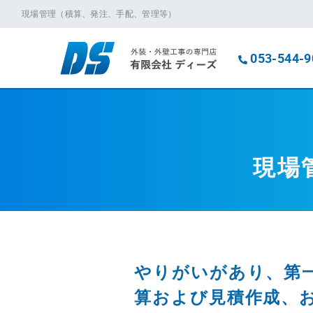
現場管理（積算、発注、手配、管理等）
053-544-9
現場
やりがいがあり、第
算および見積作成、