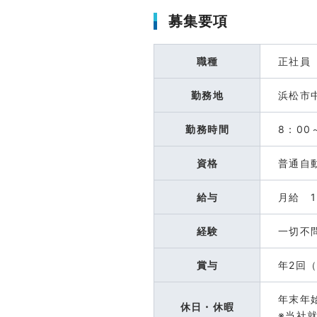
募集要項
職種
正社員
勤務地
浜松市
勤務時間
8：0
資格
普通自
給与
月給 1
経験
一切不
賞与
年2回
年末年
休日・休暇
※当社