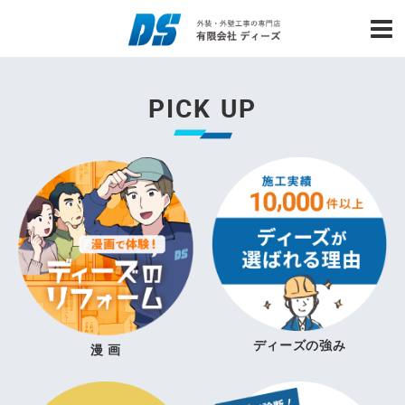
PICK UP
ディーズの強み
漫 画