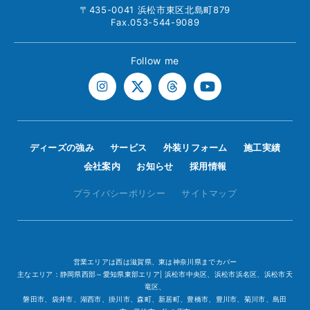
〒435-0041 浜松市東区北島町879
Fax.053-544-9089
Follow me
ディーズの強み
サービス
外装リフォーム
施工実績
会社案内
お知らせ
採用情報
プライバシーポリシー
サイトマップ
営業エリアは西は滋賀県、東は神奈川県までカバー
主なエリア：静岡県西部～愛知県東部エリア| 浜松市中央区、浜松市浜名区、浜松市天
竜区、
磐田市、袋井市、湖西市、掛川市、森町、新居町、豊橋市、豊川市、菊川市、島田