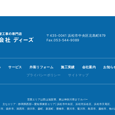
〒435-0041 浜松市中央区北島町879
Fax.053-544-9089
み
サービス
外装リフォーム
施工実績
会社案内
お知ら
プライバシーポリシー
サイトマップ
営業エリアは西は滋賀県、東は神奈川県までカバー
主なエリア：静岡県西部～愛知県東部エリア| 浜松市中央区、浜松市浜名区、浜松市天竜区、
田市、袋井市、湖西市、掛川市、森町、新居町、豊橋市、豊川市、菊川市、島田市、藤枝市、牧の