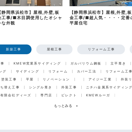
【静岡県浜松市】屋根,外壁,板
【静岡県浜松市】屋根,外壁,板
金工事/■木目調使用したオシャ
金工事/■超人気・・・・定番
レな外観
平屋住宅
新築工事
屋根工事
リフォーム工事
工事
KMEW窯業系サイディング
ガルバリウム鋼板
立平葺き
ング
サイディング
リフォーム
カバー工法
リフォーム工
塗装工事
平屋
リノベーション
アイジー工業
外装
打ち替え工事
シングル葺き
外装工事
ニチハ金属系サイディン
有限会社ディーズ
専門店
ビレクト
KMEWルーガ
もっとみる
+