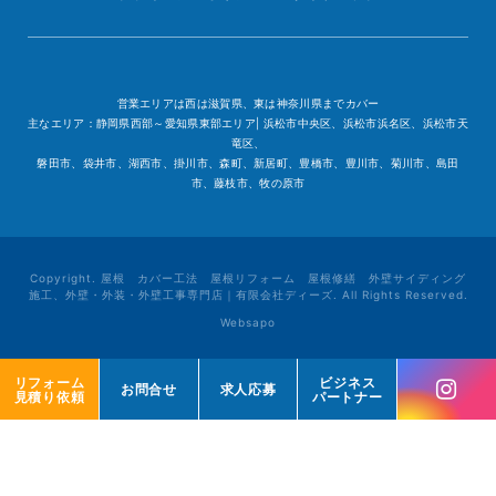
営業エリアは西は滋賀県、東は神奈川県までカバー
主なエリア：静岡県西部～愛知県東部エリア| 浜松市中央区、浜松市浜名区、浜松市天
竜区、
磐田市、袋井市、湖西市、掛川市、森町、新居町、豊橋市、豊川市、菊川市、島田
市、藤枝市、牧の原市
Copyright. 屋根 カバー工法 屋根リフォーム 屋根修繕 外壁サイディング
施工、外壁・外装・外壁工事専門店｜有限会社ディーズ. All Rights Reserved.
Websapo
リフォーム
リフォーム
ビジネス
ビジネス
お問合せ
お問合せ
求人応募
求人応募
見積り依頼
見積り依頼
パートナー
パートナー