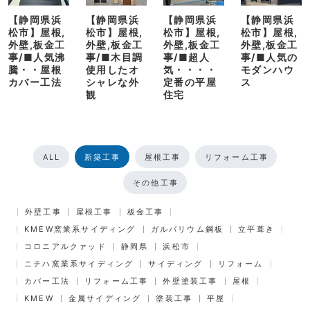
【静岡県浜
【静岡県浜
【静岡県浜
【静岡県浜
松市】屋根,
松市】屋根,
松市】屋根,
松市】屋根,
外壁,板金工
外壁,板金工
外壁,板金工
外壁,板金工
事/■人気沸
事/■木目調
事/■超人
事/■人気の
騰・・屋根
使用したオ
気・・・・
モダンハウ
カバー工法
シャレな外
定番の平屋
ス
観
住宅
ALL
新築工事
屋根工事
リフォーム工事
その他工事
外壁工事
屋根工事
板金工事
KMEW窯業系サイディング
ガルバリウム鋼板
立平葺き
コロニアルクァッド
静岡県
浜松市
ニチハ窯業系サイディング
サイディング
リフォーム
カバー工法
リフォーム工事
外壁塗装工事
屋根
KMEW
金属サイディング
塗装工事
平屋