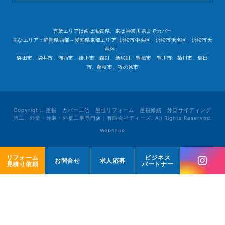
営業エリアは西は滋賀県、東は神奈川県までカバー
主なエリア：静岡県西部～愛知県東部エリア| 浜松市中央区、浜松市浜名区、浜松市天
竜区、
磐田市、袋井市、湖西市、掛川市、森町、新居町、豊橋市、豊川市、菊川市、島田
市、藤枝市、牧の原市
Copyright. 屋根 カバー工法 屋根リフォーム 屋根修繕 外壁サイディング
施工、外壁・外装・外壁工事専門店｜有限会社ディーズ. All Rights Reserved.
Websapo
リフォーム
リフォーム
ビジネス
ビジネス
お問合せ
お問合せ
求人応募
求人応募
見積り依頼
見積り依頼
パートナー
パートナー