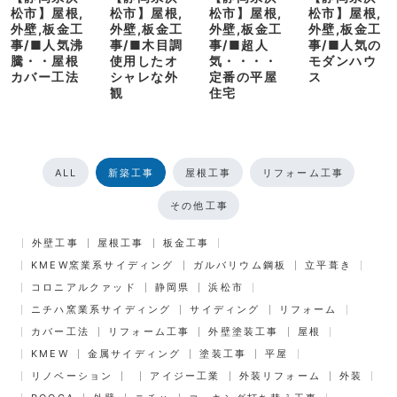
松市】屋根,
松市】屋根,
松市】屋根,
松市】屋根,
外壁,板金工
外壁,板金工
外壁,板金工
外壁,板金工
事/■人気沸
事/■木目調
事/■超人
事/■人気の
騰・・屋根
使用したオ
気・・・・
モダンハウ
カバー工法
シャレな外
定番の平屋
ス
観
住宅
ALL
新築工事
屋根工事
リフォーム工事
その他工事
外壁工事
屋根工事
板金工事
KMEW窯業系サイディング
ガルバリウム鋼板
立平葺き
コロニアルクァッド
静岡県
浜松市
ニチハ窯業系サイディング
サイディング
リフォーム
カバー工法
リフォーム工事
外壁塗装工事
屋根
KMEW
金属サイディング
塗装工事
平屋
リノベーション
アイジー工業
外装リフォーム
外装