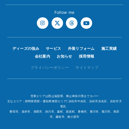
Follow me
ディーズの強み
サービス
外装リフォーム
施工実績
会社案内
お知らせ
採用情報
プライバシーポリシー
サイトマップ
営業エリアは西は滋賀県、東は神奈川県までカバー
主なエリア：静岡県西部～愛知県東部エリア| 浜松市中央区、浜松市浜名区、浜松市天
竜区、
磐田市、袋井市、湖西市、掛川市、森町、新居町、豊橋市、豊川市、菊川市、島田
市、藤枝市、牧の原市