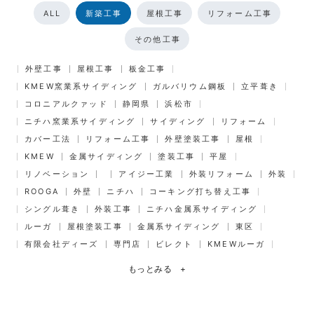
ALL
新築工事
屋根工事
リフォーム工事
その他工事
外壁工事
屋根工事
板金工事
KMEW窯業系サイディング
ガルバリウム鋼板
立平葺き
コロニアルクァッド
静岡県
浜松市
ニチハ窯業系サイディング
サイディング
リフォーム
カバー工法
リフォーム工事
外壁塗装工事
屋根
KMEW
金属サイディング
塗装工事
平屋
リノベーション
アイジー工業
外装リフォーム
外装
ROOGA
外壁
ニチハ
コーキング打ち替え工事
シングル葺き
外装工事
ニチハ金属系サイディング
ルーガ
屋根塗装工事
金属系サイディング
東区
有限会社ディーズ
専門店
ビレクト
KMEWルーガ
もっとみる
+