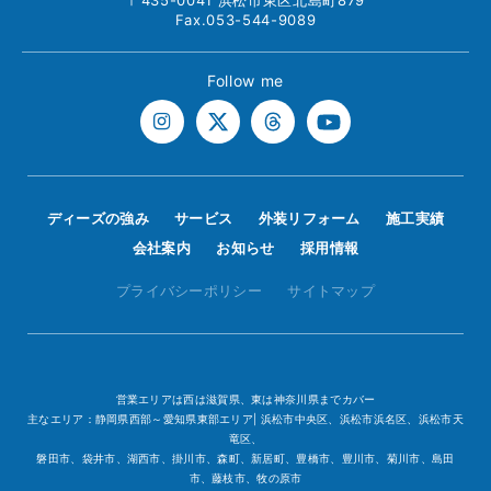
〒435-0041 浜松市東区北島町879
Fax.053-544-9089
Follow me
ディーズの強み
サービス
外装リフォーム
施工実績
会社案内
お知らせ
採用情報
プライバシーポリシー
サイトマップ
営業エリアは西は滋賀県、東は神奈川県までカバー
主なエリア：静岡県西部～愛知県東部エリア| 浜松市中央区、浜松市浜名区、浜松市天
竜区、
磐田市、袋井市、湖西市、掛川市、森町、新居町、豊橋市、豊川市、菊川市、島田
市、藤枝市、牧の原市