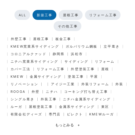
ALL
新築工事
屋根工事
リフォーム工事
その他工事
外壁工事
屋根工事
板金工事
KMEW窯業系サイディング
ガルバリウム鋼板
立平葺き
コロニアルクァッド
静岡県
浜松市
ニチハ窯業系サイディング
サイディング
リフォーム
カバー工法
リフォーム工事
外壁塗装工事
屋根
KMEW
金属サイディング
塗装工事
平屋
リノベーション
アイジー工業
外装リフォーム
外装
ROOGA
外壁
ニチハ
コーキング打ち替え工事
シングル葺き
外装工事
ニチハ金属系サイディング
ルーガ
屋根塗装工事
金属系サイディング
東区
有限会社ディーズ
専門店
ビレクト
KMEWルーガ
もっとみる
+