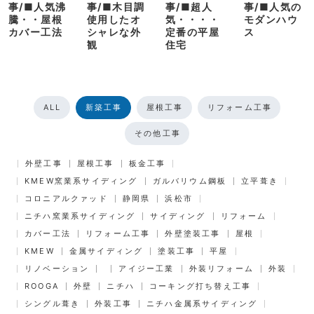
事/■人気沸
事/■木目調
事/■超人
事/■人気の
騰・・屋根
使用したオ
気・・・・
モダンハウ
カバー工法
シャレな外
定番の平屋
ス
観
住宅
ALL
新築工事
屋根工事
リフォーム工事
その他工事
外壁工事
屋根工事
板金工事
KMEW窯業系サイディング
ガルバリウム鋼板
立平葺き
コロニアルクァッド
静岡県
浜松市
ニチハ窯業系サイディング
サイディング
リフォーム
カバー工法
リフォーム工事
外壁塗装工事
屋根
KMEW
金属サイディング
塗装工事
平屋
リノベーション
アイジー工業
外装リフォーム
外装
ROOGA
外壁
ニチハ
コーキング打ち替え工事
シングル葺き
外装工事
ニチハ金属系サイディング