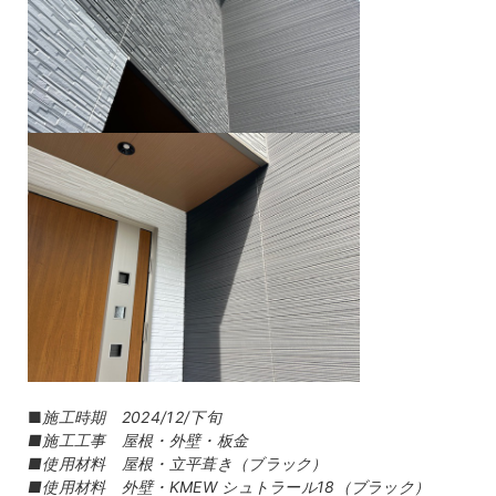
■
施工時期 2024/12/下旬
■施工工事 屋根・外壁・板金
■使用材料 屋根・立平葺き（ブラック）
■使用材料 外壁・KMEW シュトラール18（ブラック）