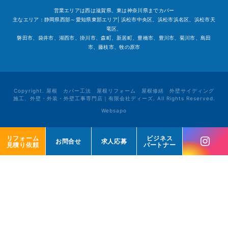
営業エリアは西は滋賀県、東は神奈川県までカバー
主なエリア：静岡県西部～愛知県東部エリア| 浜松市中央区、浜松市浜名区、浜松市天
竜区、
磐田市、袋井市、湖西市、掛川市、森町、新居町、豊橋市、豊川市、菊川市、島田
市、藤枝市、牧の原市
Copyright. 屋根 カバー工法 屋根リフォーム 屋根修繕 外壁サイディング
施工、外壁・外装・外壁工事専門店｜有限会社ディーズ. All Rights Reserved.
Websapo
リフォーム
リフォーム
ビジネス
ビジネス
お問合せ
お問合せ
求人応募
求人応募
見積り依頼
見積り依頼
パートナー
パートナー