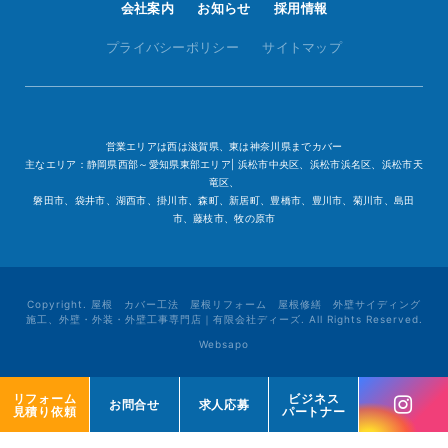
会社案内
お知らせ
採用情報
プライバシーポリシー
サイトマップ
営業エリアは西は滋賀県、東は神奈川県までカバー
主なエリア：静岡県西部～愛知県東部エリア| 浜松市中央区、浜松市浜名区、浜松市天
竜区、
磐田市、袋井市、湖西市、掛川市、森町、新居町、豊橋市、豊川市、菊川市、島田
市、藤枝市、牧の原市
Copyright. 屋根 カバー工法 屋根リフォーム 屋根修繕 外壁サイディング
施工、外壁・外装・外壁工事専門店｜有限会社ディーズ. All Rights Reserved.
Websapo
リフォーム
リフォーム
ビジネス
ビジネス
お問合せ
お問合せ
求人応募
求人応募
見積り依頼
見積り依頼
パートナー
パートナー