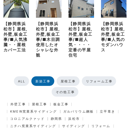
【静岡県浜
【静岡県浜
【静岡県浜
【静岡県浜
松市】屋根,
松市】屋根,
松市】屋根,
松市】屋根,
外壁,板金工
外壁,板金工
外壁,板金工
外壁,板金工
事/■人気沸
事/■木目調
事/■超人
事/■人気の
騰・・屋根
使用したオ
気・・・・
モダンハウ
カバー工法
シャレな外
定番の平屋
ス
観
住宅
ALL
新築工事
屋根工事
リフォーム工事
その他工事
外壁工事
屋根工事
板金工事
KMEW窯業系サイディング
ガルバリウム鋼板
立平葺き
コロニアルクァッド
静岡県
浜松市
ニチハ窯業系サイディング
サイディング
リフォーム