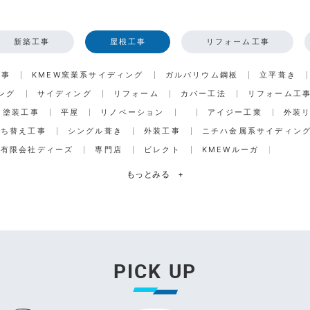
新築工事
屋根工事
リフォーム工事
工事
KMEW窯業系サイディング
ガルバリウム鋼板
立平葺き
ング
サイディング
リフォーム
カバー工法
リフォーム工
塗装工事
平屋
リノベーション
アイジー工業
外装
打ち替え工事
シングル葺き
外装工事
ニチハ金属系サイディン
有限会社ディーズ
専門店
ビレクト
KMEWルーガ
もっとみる
+
PICK UP