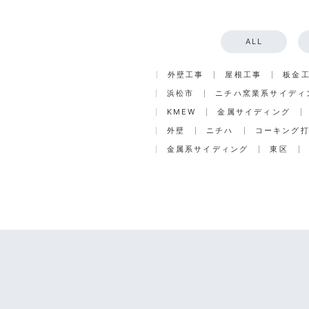
ALL
外壁工事
屋根工事
板金
浜松市
ニチハ窯業系サイディ
KMEW
金属サイディング
外壁
ニチハ
コーキング
金属系サイディング
東区