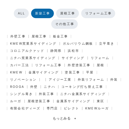
ALL
新築工事
屋根工事
リフォーム工事
その他工事
外壁工事
屋根工事
板金工事
KMEW窯業系サイディング
ガルバリウム鋼板
立平葺き
コロニアルクァッド
静岡県
浜松市
ニチハ窯業系サイディング
サイディング
リフォーム
カバー工法
リフォーム工事
外壁塗装工事
屋根
KMEW
金属サイディング
塗装工事
平屋
リノベーション
アイジー工業
外装リフォーム
外装
ROOGA
外壁
ニチハ
コーキング打ち替え工事
シングル葺き
外装工事
ニチハ金属系サイディング
ルーガ
屋根塗装工事
金属系サイディング
東区
有限会社ディーズ
専門店
ビレクト
KMEWルーガ
もっとみる
+