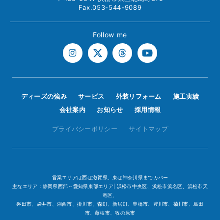
Fax.053-544-9089
Follow me
ディーズの強み
サービス
外装リフォーム
施工実績
会社案内
お知らせ
採用情報
プライバシーポリシー
サイトマップ
営業エリアは西は滋賀県、東は神奈川県までカバー
主なエリア：静岡県西部～愛知県東部エリア| 浜松市中央区、浜松市浜名区、浜松市天
竜区、
磐田市、袋井市、湖西市、掛川市、森町、新居町、豊橋市、豊川市、菊川市、島田
市、藤枝市、牧の原市