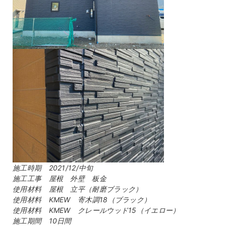
施工時期 2021/12/中旬
施工工事 屋根 外壁 板金
使用材料 屋根 立平（耐磨ブラック）
使用材料 KMEW 寄木調18（ブラック）
使用材料 KMEW クレールウッド15（イエロー）
施工期間 10日間