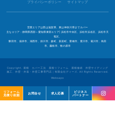
プライバシーポリシー
サイトマップ
営業エリアは西は滋賀県、東は神奈川県までカバー
主なエリア：静岡県西部～愛知県東部エリア| 浜松市中央区、浜松市浜名区、浜松市天
竜区、
磐田市、袋井市、湖西市、掛川市、森町、新居町、豊橋市、豊川市、菊川市、島田
市、藤枝市、牧の原市
Copyright. 屋根 カバー工法 屋根リフォーム 屋根修繕 外壁サイディング
施工、外壁・外装・外壁工事専門店｜有限会社ディーズ. All Rights Reserved.
Websapo
リフォーム
リフォーム
ビジネス
ビジネス
お問合せ
お問合せ
求人応募
求人応募
見積り依頼
見積り依頼
パートナー
パートナー