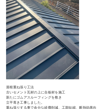
屋根重ね張り工法
古いセメント瓦材の上に合板材を施工
新たにゴムアスルーフィングを敷き
立平葺き工事しました。
重ね張りする事で余分な経費削減、工期短縮、断熱効果向