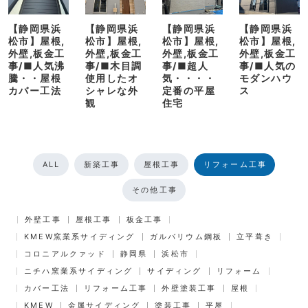
【静岡県浜
【静岡県浜
【静岡県浜
【静岡県浜
松市】屋根,
松市】屋根,
松市】屋根,
松市】屋根,
外壁,板金工
外壁,板金工
外壁,板金工
外壁,板金工
事/■人気沸
事/■木目調
事/■超人
事/■人気の
騰・・屋根
使用したオ
気・・・・
モダンハウ
カバー工法
シャレな外
定番の平屋
ス
観
住宅
ALL
新築工事
屋根工事
リフォーム工事
その他工事
外壁工事
屋根工事
板金工事
KMEW窯業系サイディング
ガルバリウム鋼板
立平葺き
コロニアルクァッド
静岡県
浜松市
ニチハ窯業系サイディング
サイディング
リフォーム
カバー工法
リフォーム工事
外壁塗装工事
屋根
KMEW
金属サイディング
塗装工事
平屋