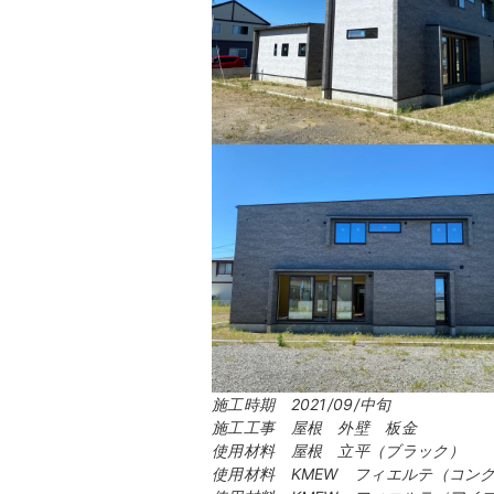
施工時期 2021/09/中旬
施工工事 屋根 外壁 板金
使用材料 屋根 立平（ブラック）
使用材料 KMEW フィエルテ（コン