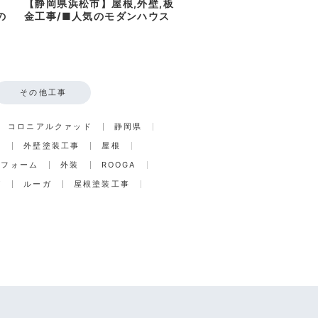
【静岡県浜松市】屋根,外壁,板
の
金工事/■人気のモダンハウス
その他工事
コロニアルクァッド
静岡県
事
外壁塗装工事
屋根
リフォーム
外装
ROOGA
グ
ルーガ
屋根塗装工事