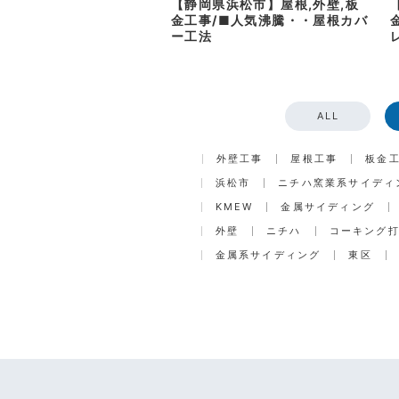
【静岡県浜松市】屋根,外壁,板
金工事/■人気沸騰・・屋根カバ
ー工法
ALL
外壁工事
屋根工事
板金
浜松市
ニチハ窯業系サイディ
KMEW
金属サイディング
外壁
ニチハ
コーキング
金属系サイディング
東区