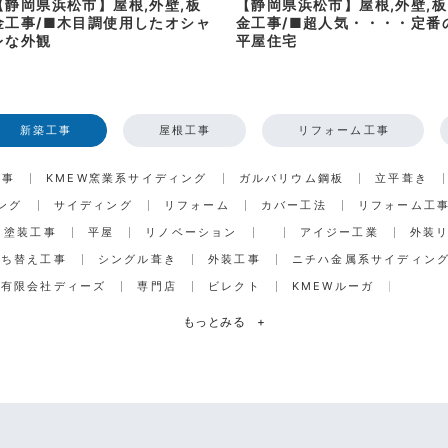
【静岡県浜松市】屋根,外壁,板
【静岡県浜松市】屋根,外壁,板
金工事/■木目調使用したオシャ
金工事/■超人気・・・・定番
レな外観
平屋住宅
新築工事
屋根工事
リフォーム工事
工事
KMEW窯業系サイディング
ガルバリウム鋼板
立平葺き
ング
サイディング
リフォーム
カバー工法
リフォーム工
塗装工事
平屋
リノベーション
アイジー工業
外装
打ち替え工事
シングル葺き
外装工事
ニチハ金属系サイディン
有限会社ディーズ
専門店
ビレクト
KMEWルーガ
もっとみる
+