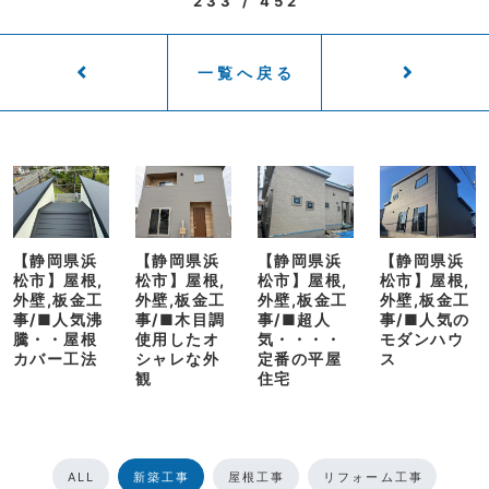
233 / 452
一覧へ戻る
【静岡県浜
【静岡県浜
【静岡県浜
【静岡県浜
松市】屋根,
松市】屋根,
松市】屋根,
松市】屋根,
外壁,板金工
外壁,板金工
外壁,板金工
外壁,板金工
事/■人気沸
事/■木目調
事/■超人
事/■人気の
騰・・屋根
使用したオ
気・・・・
モダンハウ
カバー工法
シャレな外
定番の平屋
ス
観
住宅
ALL
新築工事
屋根工事
リフォーム工事