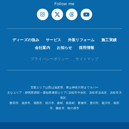
Follow me
ディーズの強み
サービス
外装リフォーム
施工実績
会社案内
お知らせ
採用情報
プライバシーポリシー
サイトマップ
営業エリアは西は滋賀県、東は神奈川県までカバー
主なエリア：静岡県西部～愛知県東部エリア| 浜松市中央区、浜松市浜名区、浜松市天
竜区、
磐田市、袋井市、湖西市、掛川市、森町、新居町、豊橋市、豊川市、菊川市、島田
市、藤枝市、牧の原市