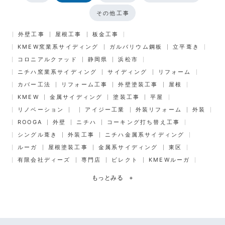
その他工事
外壁工事
屋根工事
板金工事
KMEW窯業系サイディング
ガルバリウム鋼板
立平葺き
コロニアルクァッド
静岡県
浜松市
ニチハ窯業系サイディング
サイディング
リフォーム
カバー工法
リフォーム工事
外壁塗装工事
屋根
KMEW
金属サイディング
塗装工事
平屋
リノベーション
アイジー工業
外装リフォーム
外装
ROOGA
外壁
ニチハ
コーキング打ち替え工事
シングル葺き
外装工事
ニチハ金属系サイディング
ルーガ
屋根塗装工事
金属系サイディング
東区
有限会社ディーズ
専門店
ビレクト
KMEWルーガ
もっとみる
+