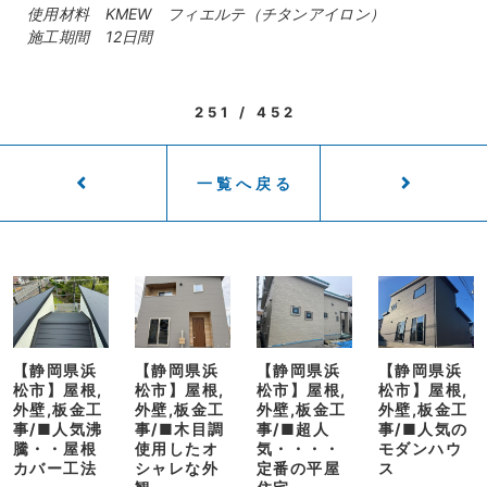
使用材料 KMEW フィエルテ（チタンアイロン）
施工期間 12日間
251 / 452
一覧へ戻る
【静岡県浜
【静岡県浜
【静岡県浜
【静岡県浜
松市】屋根,
松市】屋根,
松市】屋根,
松市】屋根,
外壁,板金工
外壁,板金工
外壁,板金工
外壁,板金工
事/■人気沸
事/■木目調
事/■超人
事/■人気の
騰・・屋根
使用したオ
気・・・・
モダンハウ
カバー工法
シャレな外
定番の平屋
ス