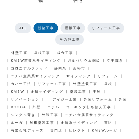
観
住宅
ALL
新築工事
屋根工事
リフォーム工事
その他工事
外壁工事
屋根工事
板金工事
KMEW窯業系サイディング
ガルバリウム鋼板
立平葺き
コロニアルクァッド
静岡県
浜松市
ニチハ窯業系サイディング
サイディング
リフォーム
カバー工法
リフォーム工事
外壁塗装工事
屋根
KMEW
金属サイディング
塗装工事
平屋
リノベーション
アイジー工業
外装リフォーム
外装
ROOGA
外壁
ニチハ
コーキング打ち替え工事
シングル葺き
外装工事
ニチハ金属系サイディング
ルーガ
屋根塗装工事
金属系サイディング
東区
有限会社ディーズ
専門店
ビレクト
KMEWルーガ