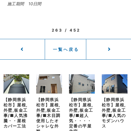
施工期間 10日間
263 / 452
一覧へ戻る
【静岡県浜
【静岡県浜
【静岡県浜
【静岡県浜
松市】屋根,
松市】屋根,
松市】屋根,
松市】屋根,
外壁,板金工
外壁,板金工
外壁,板金工
外壁,板金工
事/■人気沸
事/■木目調
事/■超人
事/■人気の
騰・・屋根
使用したオ
気・・・・
モダンハウ
カバー工法
シャレな外
定番の平屋
ス