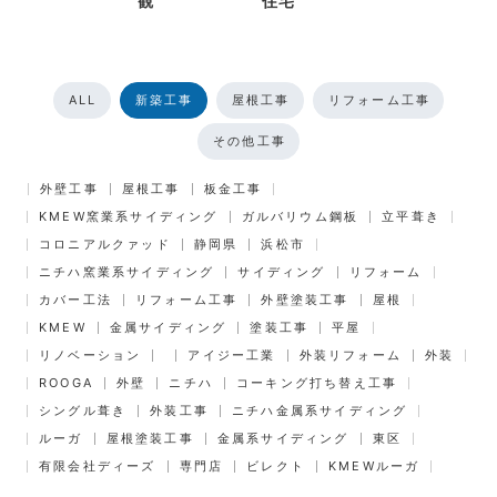
観
住宅
ALL
新築工事
屋根工事
リフォーム工事
その他工事
外壁工事
屋根工事
板金工事
KMEW窯業系サイディング
ガルバリウム鋼板
立平葺き
コロニアルクァッド
静岡県
浜松市
ニチハ窯業系サイディング
サイディング
リフォーム
カバー工法
リフォーム工事
外壁塗装工事
屋根
KMEW
金属サイディング
塗装工事
平屋
リノベーション
アイジー工業
外装リフォーム
外装
ROOGA
外壁
ニチハ
コーキング打ち替え工事
シングル葺き
外装工事
ニチハ金属系サイディング
ルーガ
屋根塗装工事
金属系サイディング
東区
有限会社ディーズ
専門店
ビレクト
KMEWルーガ