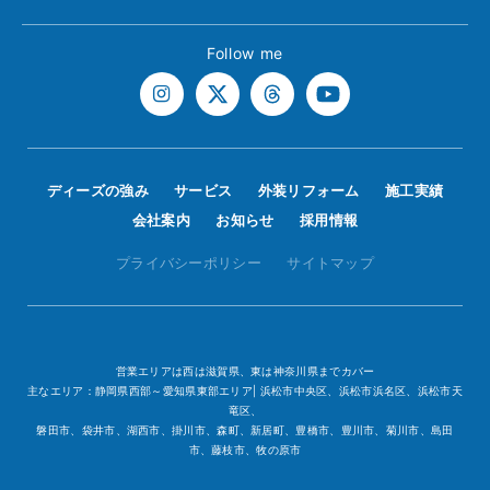
Follow me
ディーズの強み
サービス
外装リフォーム
施工実績
会社案内
お知らせ
採用情報
プライバシーポリシー
サイトマップ
営業エリアは西は滋賀県、東は神奈川県までカバー
主なエリア：静岡県西部～愛知県東部エリア| 浜松市中央区、浜松市浜名区、浜松市天
竜区、
磐田市、袋井市、湖西市、掛川市、森町、新居町、豊橋市、豊川市、菊川市、島田
市、藤枝市、牧の原市