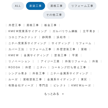
ALL
新築工事
屋根工事
リフォーム工事
その他工事
外壁工事
屋根工事
板金工事
KMEW窯業系サイディング
ガルバリウム鋼板
立平葺き
コロニアルクァッド
静岡県
浜松市
ニチハ窯業系サイディング
サイディング
リフォーム
カバー工法
リフォーム工事
外壁塗装工事
屋根
KMEW
金属サイディング
塗装工事
平屋
リノベーション
アイジー工業
外装リフォーム
外装
ROOGA
外壁
ニチハ
コーキング打ち替え工事
シングル葺き
外装工事
ニチハ金属系サイディング
ルーガ
屋根塗装工事
金属系サイディング
東区
有限会社ディーズ
専門店
ビレクト
KMEWルーガ
もっとみる
+