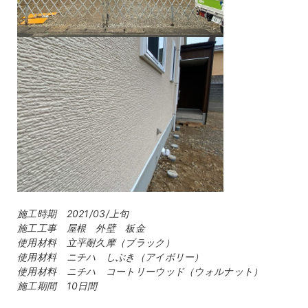
施工時期 2021/03/上旬
施工工事 屋根 外壁 板金
使用材料 立平耐久摩（ブラック）
使用材料 ニチハ しぶき（アイボリー）
使用材料 ニチハ コートリーウッド（ウォルナット）
施工期間 10日間