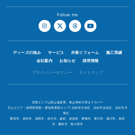
Follow me
ディーズの強み
サービス
外装リフォーム
施工実績
会社案内
お知らせ
採用情報
プライバシーポリシー
サイトマップ
営業エリアは西は滋賀県、東は神奈川県までカバー
主なエリア：静岡県西部～愛知県東部エリア| 浜松市中央区、浜松市浜名区、浜松市天
竜区、
磐田市、袋井市、湖西市、掛川市、森町、新居町、豊橋市、豊川市、菊川市、島田
市、藤枝市、牧の原市