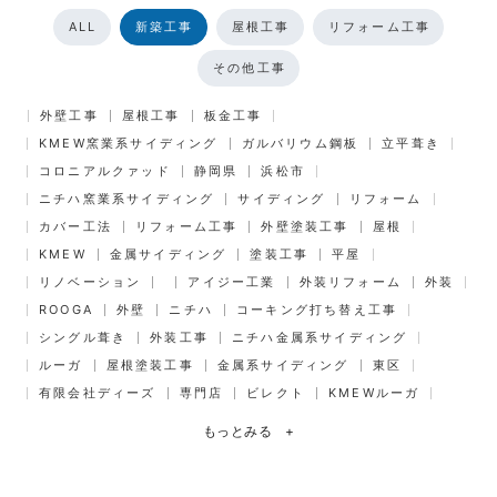
ALL
新築工事
屋根工事
リフォーム工事
その他工事
外壁工事
屋根工事
板金工事
KMEW窯業系サイディング
ガルバリウム鋼板
立平葺き
コロニアルクァッド
静岡県
浜松市
ニチハ窯業系サイディング
サイディング
リフォーム
カバー工法
リフォーム工事
外壁塗装工事
屋根
KMEW
金属サイディング
塗装工事
平屋
リノベーション
アイジー工業
外装リフォーム
外装
ROOGA
外壁
ニチハ
コーキング打ち替え工事
シングル葺き
外装工事
ニチハ金属系サイディング
ルーガ
屋根塗装工事
金属系サイディング
東区
有限会社ディーズ
専門店
ビレクト
KMEWルーガ
もっとみる
+