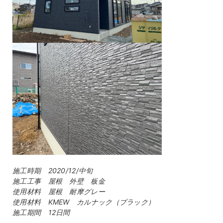
施工時期 2020/12/中旬
施工工事 屋根 外壁 板金
使用材料 屋根 耐摩グレー
使用材料 KMEW カルナック（ブラック）
施工期間 12日間