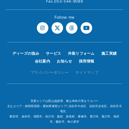
Fax.053-544-9089
Follow me
ディーズの強み
サービス
外装リフォーム
施工実績
会社案内
お知らせ
採用情報
プライバシーポリシー
サイトマップ
営業エリアは西は滋賀県、東は神奈川県までカバー
主なエリア：静岡県西部～愛知県東部エリア| 浜松市中央区、浜松市浜名区、浜松市天
竜区、
磐田市、袋井市、湖西市、掛川市、森町、新居町、豊橋市、豊川市、菊川市、島田
市、藤枝市、牧の原市