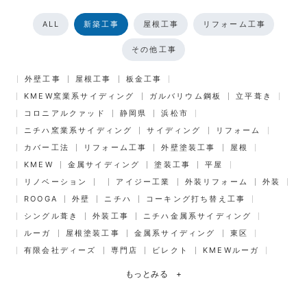
ALL
新築工事
屋根工事
リフォーム工事
その他工事
外壁工事
屋根工事
板金工事
KMEW窯業系サイディング
ガルバリウム鋼板
立平葺き
コロニアルクァッド
静岡県
浜松市
ニチハ窯業系サイディング
サイディング
リフォーム
カバー工法
リフォーム工事
外壁塗装工事
屋根
KMEW
金属サイディング
塗装工事
平屋
リノベーション
アイジー工業
外装リフォーム
外装
ROOGA
外壁
ニチハ
コーキング打ち替え工事
シングル葺き
外装工事
ニチハ金属系サイディング
ルーガ
屋根塗装工事
金属系サイディング
東区
有限会社ディーズ
専門店
ビレクト
KMEWルーガ
もっとみる
+