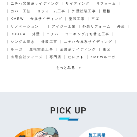
ニチハ窯業系サイディング
サイディング
リフォーム
カバー工法
リフォーム工事
外壁塗装工事
屋根
KMEW
金属サイディング
塗装工事
平屋
リノベーション
アイジー工業
外装リフォーム
外装
ROOGA
外壁
ニチハ
コーキング打ち替え工事
シングル葺き
外装工事
ニチハ金属系サイディング
ルーガ
屋根塗装工事
金属系サイディング
東区
有限会社ディーズ
専門店
ビレクト
KMEWルーガ
もっとみる
+
PICK UP