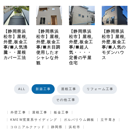
【静岡県浜
【静岡県浜
【静岡県浜
【静岡県浜
松市】屋根,
松市】屋根,
松市】屋根,
松市】屋根,
外壁,板金工
外壁,板金工
外壁,板金工
外壁,板金工
事/■人気沸
事/■木目調
事/■超人
事/■人気の
騰・・屋根
使用したオ
気・・・・
モダンハウ
カバー工法
シャレな外
定番の平屋
ス
観
住宅
ALL
新築工事
屋根工事
リフォーム工事
その他工事
外壁工事
屋根工事
板金工事
KMEW窯業系サイディング
ガルバリウム鋼板
立平葺き
コロニアルクァッド
静岡県
浜松市