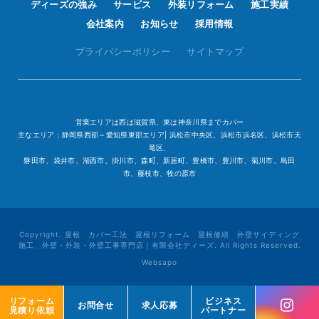
ディーズの強み
サービス
外装リフォーム
施工実績
会社案内
お知らせ
採用情報
プライバシーポリシー
サイトマップ
営業エリアは西は滋賀県、東は神奈川県までカバー
主なエリア：静岡県西部～愛知県東部エリア| 浜松市中央区、浜松市浜名区、浜松市天
竜区、
磐田市、袋井市、湖西市、掛川市、森町、新居町、豊橋市、豊川市、菊川市、島田
市、藤枝市、牧の原市
Copyright. 屋根 カバー工法 屋根リフォーム 屋根修繕 外壁サイディング
施工、外壁・外装・外壁工事専門店｜有限会社ディーズ. All Rights Reserved.
Websapo
リフォーム
リフォーム
ビジネス
ビジネス
お問合せ
お問合せ
求人応募
求人応募
見積り依頼
見積り依頼
パートナー
パートナー