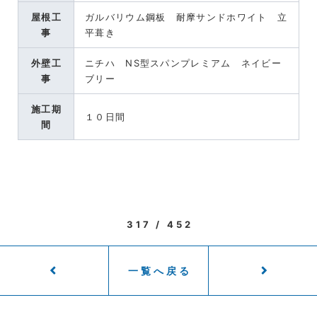
屋根工
ガルバリウム鋼板 耐摩サンドホワイト 立
事
平葺き
外壁工
ニチハ NS型スパンプレミアム ネイビー
事
ブリー
施工期
１０日間
間
317 / 452
一覧へ戻る