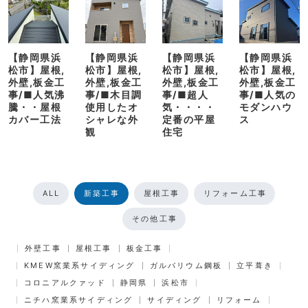
【静岡県浜
【静岡県浜
【静岡県浜
【静岡県浜
松市】屋根,
松市】屋根,
松市】屋根,
松市】屋根,
外壁,板金工
外壁,板金工
外壁,板金工
外壁,板金工
事/■人気沸
事/■木目調
事/■超人
事/■人気の
騰・・屋根
使用したオ
気・・・・
モダンハウ
カバー工法
シャレな外
定番の平屋
ス
観
住宅
ALL
新築工事
屋根工事
リフォーム工事
その他工事
外壁工事
屋根工事
板金工事
KMEW窯業系サイディング
ガルバリウム鋼板
立平葺き
コロニアルクァッド
静岡県
浜松市
ニチハ窯業系サイディング
サイディング
リフォーム