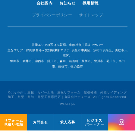
会社案内
お知らせ
採用情報
プライバシーポリシー
サイトマップ
営業エリアは西は滋賀県、東は神奈川県までカバー
主なエリア：静岡県西部～愛知県東部エリア| 浜松市中央区、浜松市浜名区、浜松市天
竜区、
磐田市、袋井市、湖西市、掛川市、森町、新居町、豊橋市、豊川市、菊川市、島田
市、藤枝市、牧の原市
Copyright. 屋根 カバー工法 屋根リフォーム 屋根修繕 外壁サイディング
施工、外壁・外装・外壁工事専門店｜有限会社ディーズ. All Rights Reserved.
Websapo
リフォーム
リフォーム
ビジネス
ビジネス
お問合せ
お問合せ
求人応募
求人応募
見積り依頼
見積り依頼
パートナー
パートナー