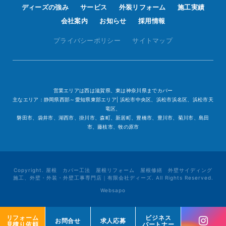
ディーズの強み
サービス
外装リフォーム
施工実績
会社案内
お知らせ
採用情報
プライバシーポリシー
サイトマップ
営業エリアは西は滋賀県、東は神奈川県までカバー
主なエリア：静岡県西部～愛知県東部エリア| 浜松市中央区、浜松市浜名区、浜松市天
竜区、
磐田市、袋井市、湖西市、掛川市、森町、新居町、豊橋市、豊川市、菊川市、島田
市、藤枝市、牧の原市
Copyright. 屋根 カバー工法 屋根リフォーム 屋根修繕 外壁サイディング
施工、外壁・外装・外壁工事専門店｜有限会社ディーズ. All Rights Reserved.
Websapo
リフォーム
リフォーム
ビジネス
ビジネス
お問合せ
お問合せ
求人応募
求人応募
見積り依頼
見積り依頼
パートナー
パートナー