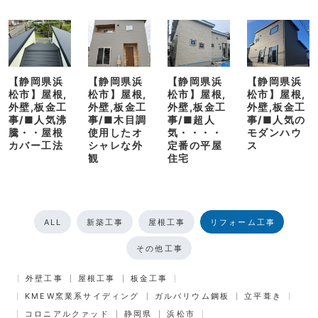
【静岡県浜
【静岡県浜
【静岡県浜
【静岡県浜
松市】屋根,
松市】屋根,
松市】屋根,
松市】屋根,
外壁,板金工
外壁,板金工
外壁,板金工
外壁,板金工
事/■人気沸
事/■木目調
事/■超人
事/■人気の
騰・・屋根
使用したオ
気・・・・
モダンハウ
カバー工法
シャレな外
定番の平屋
ス
観
住宅
ALL
新築工事
屋根工事
リフォーム工事
その他工事
外壁工事
屋根工事
板金工事
KMEW窯業系サイディング
ガルバリウム鋼板
立平葺き
コロニアルクァッド
静岡県
浜松市