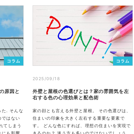
コラム
コラム
2025/09/18
の原因と
外壁と屋根の色選びとは？家の雰囲気を左
右する色の心理効果と配色術
た. そんな
家の顔とも言える外壁と屋根。 その色選びは、
のではない
住まいの印象を大きく左右する重要な要素で
れてしまう
す。 どんな色にすれば、理想の住まいを実現で
性にも影響
きるのか？ 迷う方も多いのではないでしょう