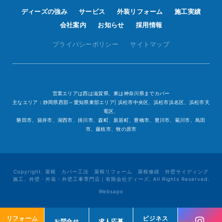
ディーズの強み
サービス
外装リフォーム
施工実績
会社案内
お知らせ
採用情報
プライバシーポリシー
サイトマップ
営業エリアは西は滋賀県、東は神奈川県までカバー
主なエリア：静岡県西部～愛知県東部エリア| 浜松市中央区、浜松市浜名区、浜松市天
竜区、
磐田市、袋井市、湖西市、掛川市、森町、新居町、豊橋市、豊川市、菊川市、島田
市、藤枝市、牧の原市
Copyright. 屋根 カバー工法 屋根リフォーム 屋根修繕 外壁サイディング
施工、外壁・外装・外壁工事専門店｜有限会社ディーズ. All Rights Reserved.
Websapo
リフォーム
リフォーム
ビジネス
ビジネス
お問合せ
お問合せ
求人応募
求人応募