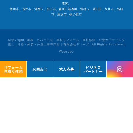
竜区、
磐田市、袋井市、湖西市、掛川市、森町、新居町、豊橋市、豊川市、菊川市、島田
市、藤枝市、牧の原市
Copyright. 屋根 カバー工法 屋根リフォーム 屋根修繕 外壁サイディング
施工、外壁・外装・外壁工事専門店｜有限会社ディーズ. All Rights Reserved.
Websapo
リフォーム
リフォーム
ビジネス
ビジネス
お問合せ
お問合せ
求人応募
求人応募
見積り依頼
見積り依頼
パートナー
パートナー