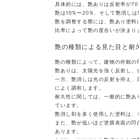
具体的には、艶ありは反射率が70%
艶は10%〜20%、そして艶消し
艶を調整する際には、艶あり塗料
比率によって艶の度合いが決まり
艶の種類による見た目と耐
艶の種類によって、建物の外観の
艶ありは、太陽光を強く反射し、
一方、艶消しは光の反射を抑え、
によく調和します。
耐久性に関しては、一般的に艶あ
ています。
艶消し剤を多く使用した塗料は、
また、艶が低いほど塗膜表面の凹
あります。