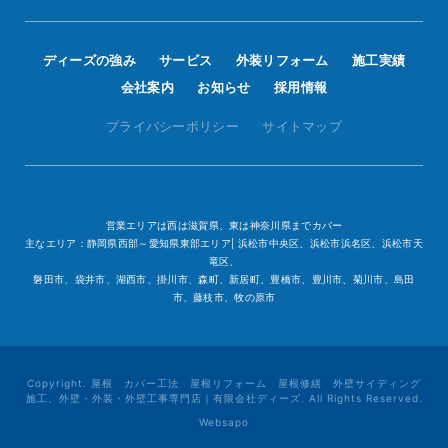
ディーズの強み
サービス
外装リフォーム
施工実績
会社案内
お知らせ
採用情報
プライバシーポリシー
サイトマップ
営業エリアは西は滋賀県、東は神奈川県までカバー
主なエリア：静岡県西部～愛知県東部エリア| 浜松市中央区、浜松市浜名区、浜松市天
竜区、
磐田市、袋井市、湖西市、掛川市、森町、新居町、豊橋市、豊川市、菊川市、島田
市、藤枝市、牧の原市
Copyright. 屋根 カバー工法 屋根リフォーム 屋根修繕 外壁サイディング
施工、外壁・外装・外壁工事専門店｜有限会社ディーズ. All Rights Reserved.
Websapo