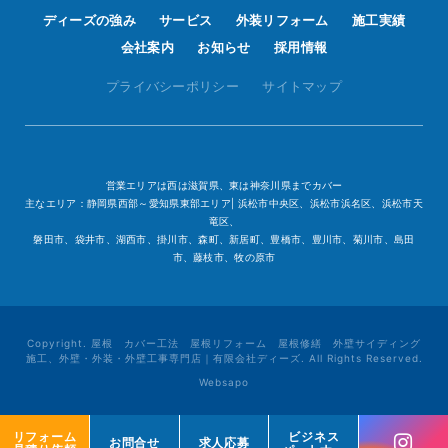
ディーズの強み
サービス
外装リフォーム
施工実績
会社案内
お知らせ
採用情報
プライバシーポリシー
サイトマップ
営業エリアは西は滋賀県、東は神奈川県までカバー
主なエリア：静岡県西部～愛知県東部エリア| 浜松市中央区、浜松市浜名区、浜松市天
竜区、
磐田市、袋井市、湖西市、掛川市、森町、新居町、豊橋市、豊川市、菊川市、島田
市、藤枝市、牧の原市
Copyright. 屋根 カバー工法 屋根リフォーム 屋根修繕 外壁サイディング
施工、外壁・外装・外壁工事専門店｜有限会社ディーズ. All Rights Reserved.
Websapo
リフォーム
リフォーム
ビジネス
ビジネス
お問合せ
お問合せ
求人応募
求人応募