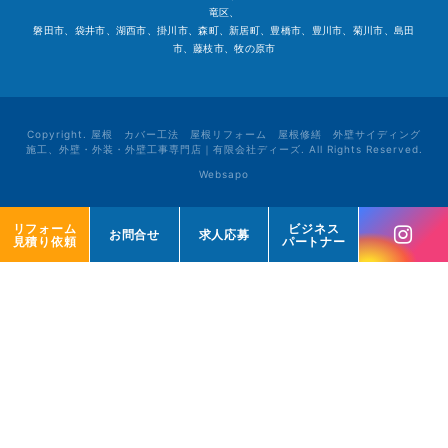
竜区、
磐田市、袋井市、湖西市、掛川市、森町、新居町、豊橋市、豊川市、菊川市、島田
市、藤枝市、牧の原市
Copyright. 屋根 カバー工法 屋根リフォーム 屋根修繕 外壁サイディング
施工、外壁・外装・外壁工事専門店｜有限会社ディーズ. All Rights Reserved.
Websapo
リフォーム
リフォーム
ビジネス
ビジネス
お問合せ
お問合せ
求人応募
求人応募
見積り依頼
見積り依頼
パートナー
パートナー