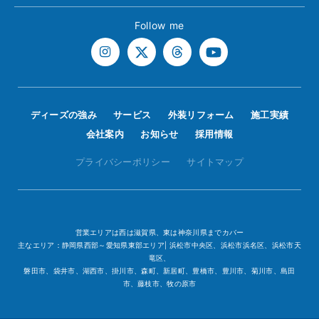
Follow me
ディーズの強み
サービス
外装リフォーム
施工実績
会社案内
お知らせ
採用情報
プライバシーポリシー
サイトマップ
営業エリアは西は滋賀県、東は神奈川県までカバー
主なエリア：静岡県西部～愛知県東部エリア| 浜松市中央区、浜松市浜名区、浜松市天
竜区、
磐田市、袋井市、湖西市、掛川市、森町、新居町、豊橋市、豊川市、菊川市、島田
市、藤枝市、牧の原市